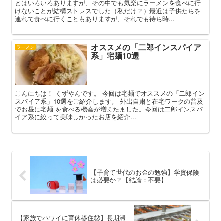
とはいろいろありますが、その中でも気楽にラーメンを食べに行
けないことが結構ストレスでした（私だけ？）最近は子供たちを
連れて食べに行くこともありますが、それでも待ち時...
オススメの「二郎インスパイア
ラーメン
系」宅麺10選
こんにちは！ くずやんです。 今回は宅麺でオススメの「二郎イン
スパイア系」10選をご紹介します。 外出自粛と在宅ワークの普及
でお昼に宅麺 を食べる機会が増えたました。今回は二郎インスパ
イア系に絞って美味しかったお店を紹介...
【子育て世代のお金の勉強】学資保険
は必要か？【結論：不要】
【家族でハワイに育休移住⑫】長期滞