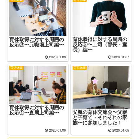
育休取得に対する周囲の
育休取得に対する周囲の
反応②〜上司（部長・室
反応③〜元職場上司編〜
長）編〜
2020.01.08
2020.01.07
育児休業
育児休業
育休取得に対する周囲の
父親の育休交流会〜父親
反応①〜直属上司編〜
と子育て・それぞれの家
族〜に参加しました！
2020.01.06
2020.01.05