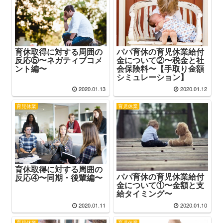
パパ育休の育児休業給付
育休取得に対する周囲の
金について②〜税金と社
反応⑤〜ネガティブコメ
会保険料〜【手取り金額
ント編〜
シミュレーション】
2020.01.13
2020.01.12
育児休業
育児休業
育休取得に対する周囲の
パパ育休の育児休業給付
反応④〜同期・後輩編〜
金について①〜金額と支
給タイミング〜
2020.01.11
2020.01.10
育児休業
育児休業