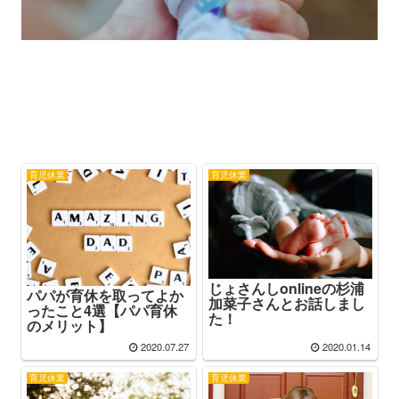
育児休業
育児休業
じょさんしonlineの杉浦
パパが育休を取ってよか
加菜子さんとお話しまし
ったこと4選【パパ育休
た！
のメリット】
2020.07.27
2020.01.14
育児休業
育児休業