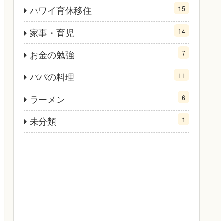
15
ハワイ育休移住
14
家事・育児
7
お金の勉強
11
パパの料理
6
ラーメン
1
未分類